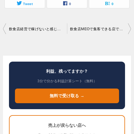
Tweet
0
0
投
飲食店経営で稼げないと感じてるなら
飲食店MEOで集客できる店できない店の差
稿
ナ
ビ
ゲ
利益、残ってますか？
ー
3分で分かる利益計算シート（無料）
シ
ョ
無料で受け取る →
ン
売上が戻らない店へ